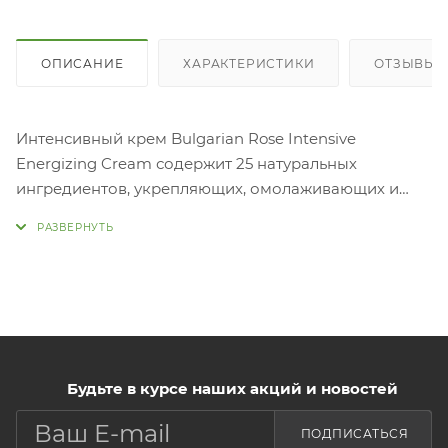
ОПИСАНИЕ
ХАРАКТЕРИСТИКИ
ОТЗЫВЫ
Интенсивный крем Bulgarian Rose Intensive
Energizing Cream содержит 25 натуральных
ингредиентов, укрепляющих, омолаживающих и
осветляющих кожу. Активные ингредиенты и масла
на растительной основе улучшают эластичность
кожи, укрепляя липиды влаги.
Для лечения тусклой кожи и темных пятен с
помощью ингредиентов, которые, как было
доказано, осветляют кожу, в результате чего цвет
лица становится более молодым и свежим.
Способ применения:
Будьте в курсе наших акций и новостей
В качестве последнего шага обычного ухода за
ПОДПИСАТЬСЯ
кожей нанесите легкими массирующими