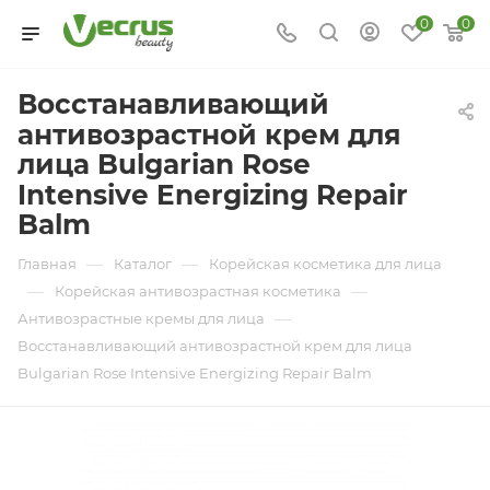
0
0
Восстанавливающий
антивозрастной крем для
лица Bulgarian Rose
Intensive Energizing Repair
Balm
—
—
Главная
Каталог
Корейская косметика для лица
—
—
Корейская антивозрастная косметика
—
Антивозрастные кремы для лица
Восстанавливающий антивозрастной крем для лица
Bulgarian Rose Intensive Energizing Repair Balm