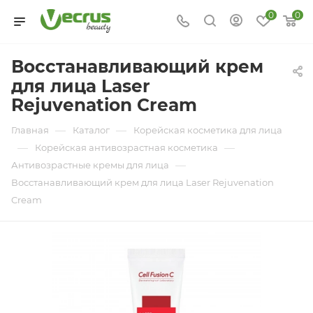
0
0
Восстанавливающий крем
для лица Laser
Rejuvenation Cream
—
—
Главная
Каталог
Корейская косметика для лица
—
—
Корейская антивозрастная косметика
—
Антивозрастные кремы для лица
Восстанавливающий крем для лица Laser Rejuvenation
Cream