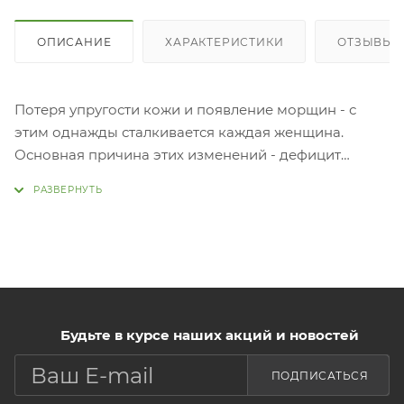
ОПИСАНИЕ
ХАРАКТЕРИСТИКИ
ОТЗЫВЫ
Потеря упругости кожи и появление морщин - с
этим однажды сталкивается каждая женщина.
Основная причина этих изменений - дефицит
коллагена, поддерживающего каркас кожи. Крем
поможет восстановить упругость и эластичность
кожи, уменьшить глубину и выраженность морщин,
вернуть Вашей коже красоту и сияние.
Будьте в курсе наших акций и новостей
ПОДПИСАТЬСЯ