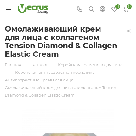
0
0
Омолаживающий крем
для лица с коллагеном
Tension Diamond & Collagen
Elastic Cream
—
—
Главная
Каталог
Корейская косметика для лица
—
—
Корейская антивозрастная косметика
—
Антивозрастные кремы для лица
Омолаживающий крем для лица с коллагеном Tension
Diamond & Collagen Elastic Cream