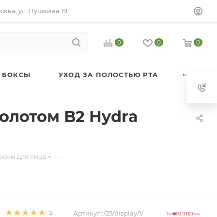
осква, ул. Пушкина 19
0
0
0
 БОКСЫ
УХОД ЗА ПОЛОСТЬЮ РТА
олотом B2 Hydra
—
ремы для лица
Артикул:
/25/display/1/
2