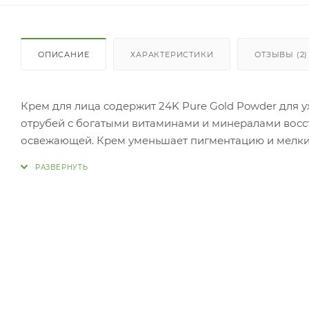
ОПИСАНИЕ
ХАРАКТЕРИСТИКИ
ОТЗЫВЫ (2)
Крем для лица содержит 24K Pure Gold Powder для у
отрубей с богатыми витаминами и минералами восст
освежающей. Крем уменьшает пигментацию и мелк
текстуру. Примен
последнем шаге вашей обычной процедуры ухода за 
шею и декольте. Слегка помассируйте, чтобы помоч