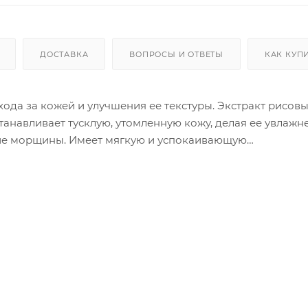
ДОСТАВКА
ВОПРОСЫ И ОТВЕТЫ
КАК КУП
хода за кожей и улучшения ее текстуры. Экстракт рисов
анавливает тусклую, утомленную кожу, делая ее увлажн
ие морщины. Имеет мягкую и успокаивающую
ение: Используйте
кожей. Нанесите достаточное количество продукта на 
ь поглощению.