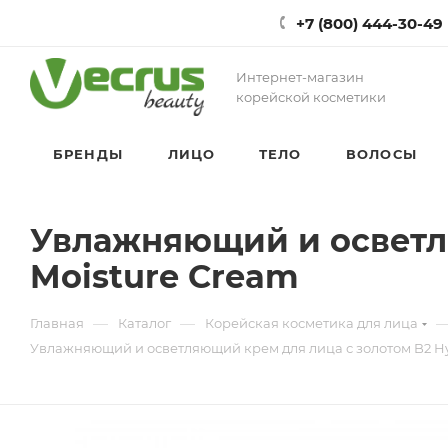
+7 (800) 444-30-49
Интернет-магазин
корейской косметики
БРЕНДЫ
ЛИЦО
ТЕЛО
ВОЛОСЫ
Увлажняющий и осветля
Moisture Cream
—
—
Главная
Каталог
Корейская косметика для лица
Увлажняющий и осветляющий крем для лица с золотом B2 Hy