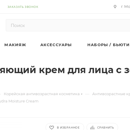
г. М
ЗАКАЗАТЬ ЗВОНОК
МАКИЯЖ
АКСЕССУАРЫ
НАБОРЫ / БЬЮТИ
ющий крем для лица с з
—
—
Корейская антивозрастная косметика
Антивозрастные к
dra Moisture Cream
В ИЗБРАННОЕ
СРАВНИТЬ