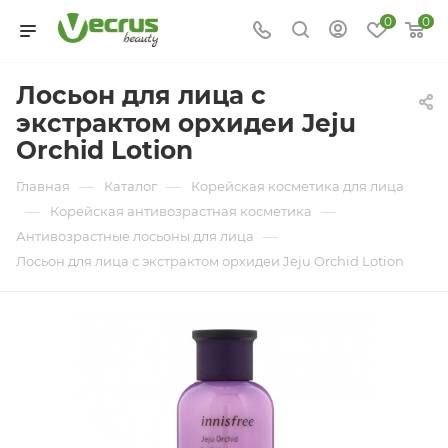
0
0
Лосьон для лица c
экстрактом орхидеи Jeju
Orchid Lotion
—
—
Главная
Каталог
Корейская косметика для лица
—
—
Корейская антивозрастная косметика
—
Антивозрастные лосьоны для лица
Лосьон для лица c экстрактом орхидеи Jeju Orchid Lotion