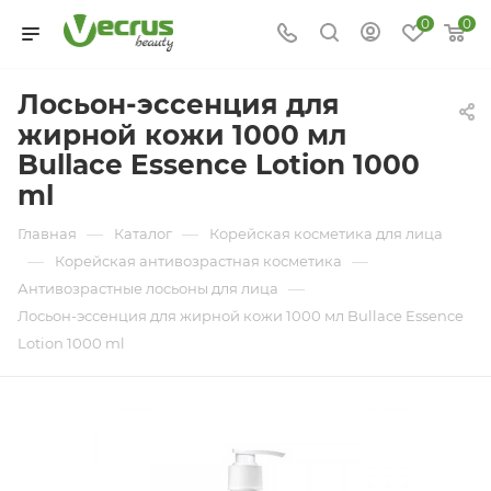
0
0
Лосьон-эссенция для
жирной кожи 1000 мл
Bullace Essence Lotion 1000
ml
—
—
Главная
Каталог
Корейская косметика для лица
—
—
Корейская антивозрастная косметика
—
Антивозрастные лосьоны для лица
Лосьон-эссенция для жирной кожи 1000 мл Bullace Essence
Lotion 1000 ml