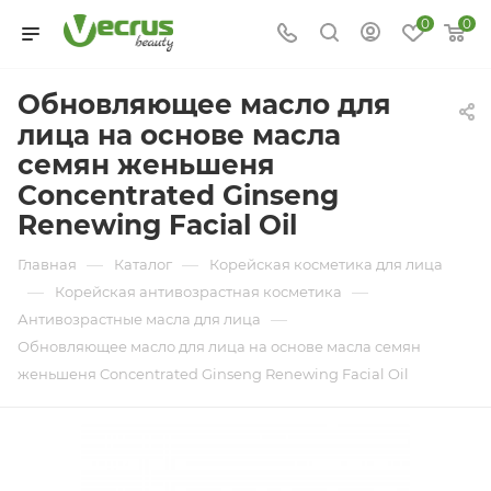
0
0
Обновляющее масло для
лица на основе масла
семян женьшеня
Concentrated Ginseng
Renewing Facial Oil
—
—
Главная
Каталог
Корейская косметика для лица
—
—
Корейская антивозрастная косметика
—
Антивозрастные масла для лица
Обновляющее масло для лица на основе масла семян
женьшеня Concentrated Ginseng Renewing Facial Oil