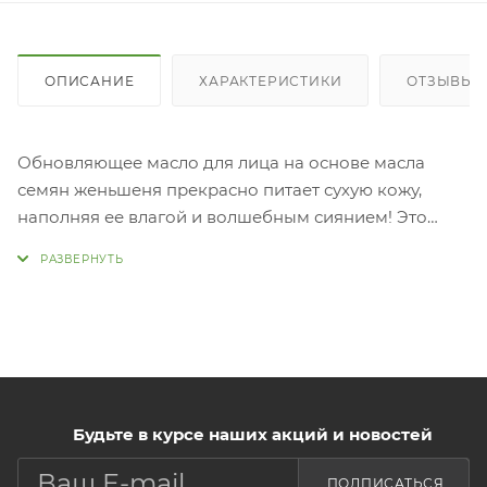
ОПИСАНИЕ
ХАРАКТЕРИСТИКИ
ОТЗЫВЫ (1
Обновляющее масло для лица на основе масла
семян женьшеня прекрасно питает сухую кожу,
наполняя ее влагой и волшебным сиянием! Это
концентрированное масло для лица с женьшенем
содержит масло семян женьшеня и масло камелии,
прекрасно воздействующие на кожу. Легкая
текстура средства позволяет ему быстро
впитываться, не оставляя излишков и липкости.
Используйте масло для ухода за кожей утром и
вечером, перед применением Concentrated Ginseng
Renewing Cream EX.
Будьте в курсе наших акций и новостей
ПОДПИСАТЬСЯ