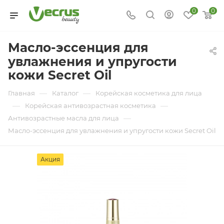
0
0
Масло-эссенция для
увлажнения и упругости
кожи Secret Oil
—
—
Главная
Каталог
Корейская косметика для лица
—
—
Корейская антивозрастная косметика
—
Антивозрастные масла для лица
Масло-эссенция для увлажнения и упругости кожи Secret Oil
Акция