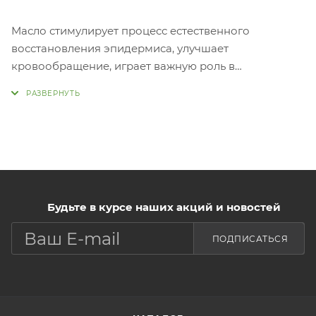
Масло стимулирует процесс естественного
восстановления эпидермиса, улучшает
кровообращение, играет важную роль в
энергетическом обмене.
Не закупоривает поры, не оставляет ощущения
жира на лице, быстро впитывается, придает коже
мягкость, бархатистость.
Восстанавливает упругость и тургор, предохраняет
кожу от испарения влаги, защищает ее от
негативного влияния окружающей среды.
Применение:
Будьте в курсе наших акций и новостей
2-3 капли средства мягко вмассируйте в кожу лица.
ПОДПИСАТЬСЯ