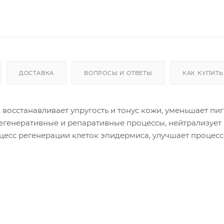
ДОСТАВКА
ВОПРОСЫ И ОТВЕТЫ
КАК КУПИТЬ
, восстанавливает упругость и тонус кожи, уменьшает п
 регенеративные и репаративные процессы, нейтрализует
цесс регенерации клеток эпидермиса, улучшает процесс
пятствует шелушению и потере кожей влаги, улучшает ги
я негативных факторов окружающей среды и экологиче
нием, смягчает, поддерживает упругость и эластичност
 от повреждения свободными радикалами и загрязняю
оявлению пигментации и кожных пятен различного рода.