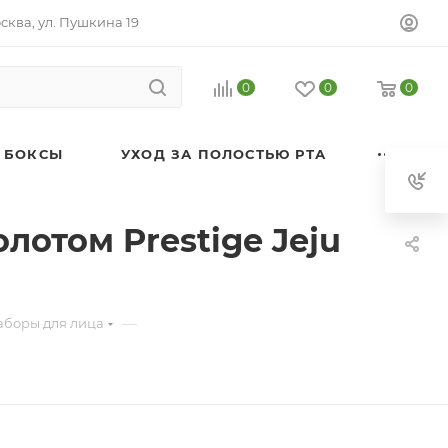
осква, ул. Пушкина 19
0
0
0
 БОКСЫ
УХОД ЗА ПОЛОСТЬЮ РТА
отом Prestige Jeju
—
аборы для лица