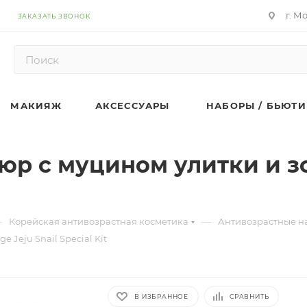
г. М
ЗАКАЗАТЬ ЗВОНОК
МАКИЯЖ
АКСЕССУАРЫ
НАБОРЫ / БЬЮТИ
р с муцином улитки и зол
—
—
Корейская антивозрастная косметика
Антивозрастные н
 Jeju Snail Special Kit
В ИЗБРАННОЕ
СРАВНИТЬ