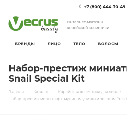
+7 (800) 444-30-49
Интернет-магазин
корейской косметики
БРЕНДЫ
ЛИЦО
ТЕЛО
ВОЛОСЫ
Набор-престиж миниатю
Snail Special Kit
—
—
Главная
Каталог
Корейская косметика для лица
Набор-престиж миниатюр с муцином улитки и золотом Prestige