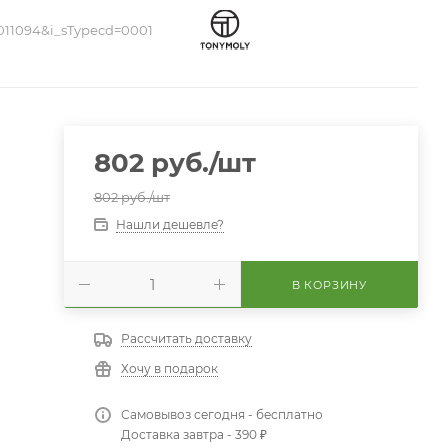
011094&i_sTypecd=0001
802
руб.
/шт
802
руб.
/шт
Нашли дешевле?
В КОРЗИНУ
Рассчитать доставку
Хочу в подарок
Самовывоз сегодня - бесплатно
Доставка завтра - 390 ₽