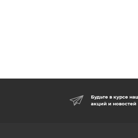
Тонер для лица Prestige Jeju Snail Toner 20ml.
Эмульсия для лица Prestige Jeju Snail Emulsion 20ml.
Эссенция для лица Prestige Jeju Snail Essence 10ml
Крем для лица
Будьте в курсе на
акций и новостей