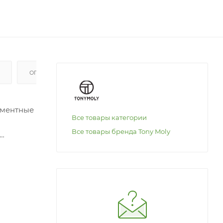
ОПЛАТА
игментные
Все товары категории
Все товары бренда Tony Moly
дро-
ского
ь,
щие