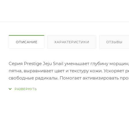
ОПИСАНИЕ
ХАРАКТЕРИСТИКИ
ОТЗЫВЫ
Серия Prestige Jeju Snail уменьшает глубину морщин
пятна, выравнивает цвет и текстуру кожи. Ускоряет
свободные радикалы. Помогает активизировать про
выработки собственного коллагена и эластина. Пре
липидный баланс, надежно защищает от воздействи
стресса.
Обеспечивает кожу насыщенным постоянным увлажне
повышает защитные свойства кожи. Защищает кожу
веществами. Выравнивает тон кожи, препятствует п
Набор состоит из: