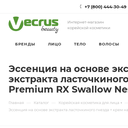
+7 (800) 444-30-49
Интернет-магазин
корейской косметики
БРЕНДЫ
ЛИЦО
ТЕЛО
ВОЛОСЫ
Эссенция на основе экс
экстракта ласточкиного
Premium RX Swallow Ne
—
—
Главная
Каталог
Корейская косметика для лица
Эссенция на основе экстракта ласточкиного гнезда + крем н