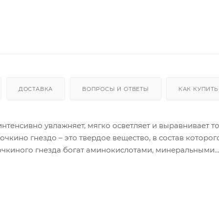
ДОСТАВКА
ВОПРОСЫ И ОТВЕТЫ
КАК КУПИТЬ
интенсивно увлажняет, мягко осветляет и выравнивает то
чкино гнездо – это твердое вещество, в состав которог
точкиного гнезда богат аминокислотами, минеральными
елезо, кальций и йод, является источником регуляторн
потрясающий омолаживающий эффект, освежает и смягча
ем. Также, средство обеспечивает полное восстановлен
радикалов и восстановление защитного барьера кожи.
легкими движениями до полного впитывания. рем с экс