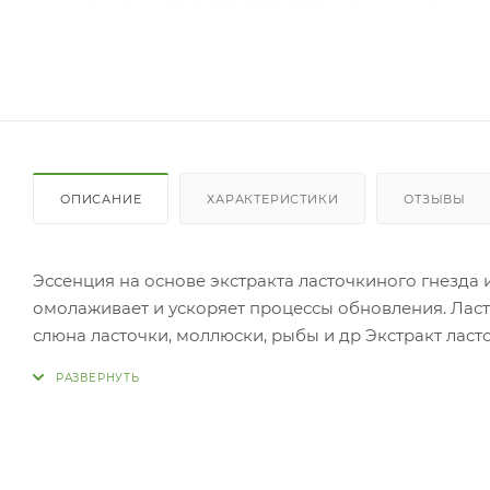
ОПИСАНИЕ
ХАРАКТЕРИСТИКИ
ОТЗЫВЫ
Эссенция на основе экстракта ласточкиного гнезда 
омолаживает и ускоряет процессы обновления. Ласто
слюна ласточки, моллюски, рыбы и др Экстракт лас
веществами и микроэлементами, содержит фосфор, ж
молекул и антиоксидантов. Экстракт обеспечивает 
улучшает цвет лица, наделяя кожу внутренним сияни
дополнительное увлажнение, защиту от свободных 
Использование: Нанесите крем на очищенную кожу 