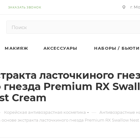
г. М
ЗАКАЗАТЬ ЗВОНОК
МАКИЯЖ
АКСЕССУАРЫ
НАБОРЫ / БЬЮТИ
тракта ласточкиного гнез
 гнезда Premium RX Swall
st Cream
—
—
Корейская антивозрастная косметика
Антивозрастные н
а основе экстракта ласточкиного гнезда Premium RX Swallow Nest