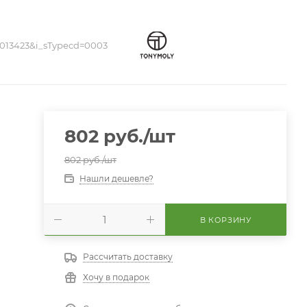
013423&i_sTypecd=0003
802
руб.
/шт
802
руб.
/шт
Нашли дешевле?
В КОРЗИНУ
Рассчитать доставку
Хочу в подарок