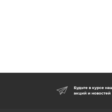
ласточкиного гнезда и золотом обеспечивает омол
восстанавливает кожу. В состав этого крема входят 
Будьте в курсе на
акций и новостей