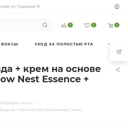
осква, ул. Пушкина 19
0
0
0
 БОКСЫ
УХОД ЗА ПОЛОСТЬЮ РТА
да + крем на основе
ow Nest Essence +
—
аборы для лица
 Essence + Premium RX Swallow Nest Cream