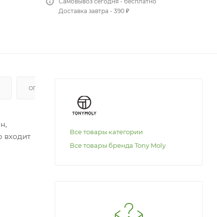
Самовывоз сегодня - бесплатно
Доставка завтра - 390 ₽
ОПЛАТА
н,
Все товары категории
о входит
Все товары бренда Tony Moly
ых
ет кожу,
ие кожи,
трактом