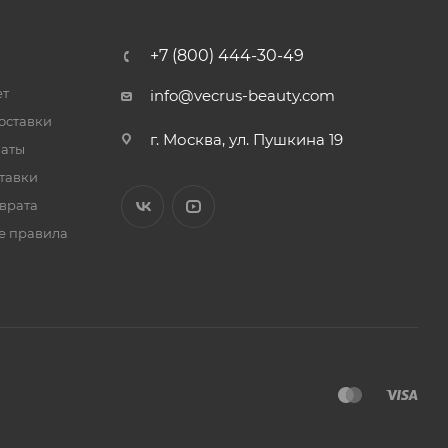
+7 (800) 444-30-49
ет
info@vecrus-beauty.com
оставки
г. Москва, ул. Пушкина 19
латы
тавки
врата
е правила