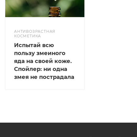
протрите им лицо. Оставьте до полного впитывания.
Эмульсия: извлеките немного средства из флакона и
равномерно распределите по лицу. Дождитесь
полного впитывания и нанесите увлажняющий крем
АНТИВОЗРАСТНАЯ
этой же серии.
КОСМЕТИКА
Испытай всю
пользу змеиного
яда на своей коже.
Спойлер: ни одна
змея не пострадала