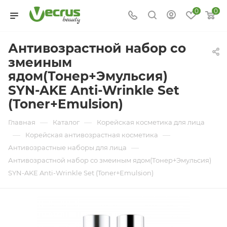
0
0
Антивозрастной набор со
змеиным
ядом(Тонер+Эмульсия)
SYN-AKE Anti-Wrinkle Set
(Toner+Emulsion)
—
—
Главная
Каталог
Корейская косметика для лица
—
—
Корейская антивозрастная косметика
—
Антивозрастные наборы для лица
Антивозрастной набор со змеиным ядом(Тонер+Эмульсия)
SYN-AKE Anti-Wrinkle Set (Toner+Emulsion)