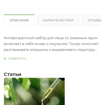
ОПИСАНИЕ
ХАРАКТЕРИСТИКИ
ОТЗЫВЫ
Антивозрастной набор для лица со змеиным ядом
включает в себя тонер и эмульсию. Тонер помогает
разглаживать морщины и выравнивать структуру
лица, создавая эффект ботокса. Эмульсия ухаживает
за лицом, оздоравливает, омолаживает и защищает
кожу. В состав средств входит SYN-AKE - это
безопасный синтетический змеиный пептид,
Статьи
который может расслаблять мимическую
мускулатуру. Таким образом, лицевые мышцы не
напрягаются и не образуют
морщины. Пр
нанесите на ватный диск немного средства и