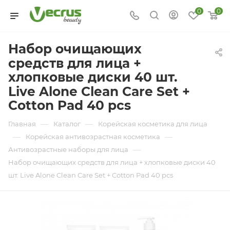
0
0
Набор очищающих
средств для лица +
хлопковые диски 40 шт.
Live Alone Clean Care Set +
Cotton Pad 40 pcs
—
—
Главная
Каталог
Корейская косметика для лица
—
—
Корейская антивозрастная косметика
—
Антивозрастные наборы для лица
Набор очищающих средств для лица + хлопковые диски 40
шт. Live Alone Clean Care Set + Cotton Pad 40 pcs