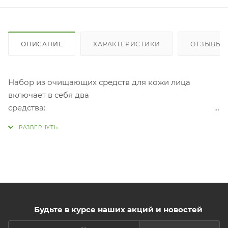
ОПИСАНИЕ
ХАРАКТЕРИСТИКИ
ОТЗЫВЫ
Набор из очищающих средств для кожи лица
включает в себя два
средств
Aesthe Derma Lacto Collagen Clear - Очищающая
пенка с коллагеном. Подходит для всех типов кожи,
удаляет все загрязнения, остатки макияжа и
излишки кожного сала. В состав пенки входят
капсулы ферментов лакто- и бифидобактерий,
которые ускоряют процессы регенерации,
улучшают цвет лица и поддерживают молодость
кожи. Пенка оказывает укрепляющее действие,
Будьте в курсе наших акций и новостей
подтягивает и способствует сужению