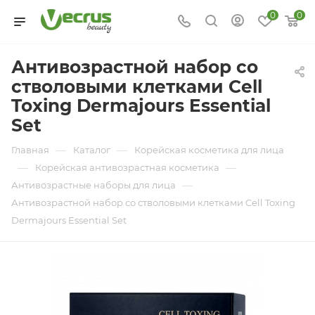
0
0
Антивозрастной набор со
стволовыми клетками Cell
Toxing Dermajours Essential
Set
—
—
Главная
Каталог
Корейская косметика для лица
—
—
Корейская антивозрастная косметика
—
Антивозрастные наборы для лица
Антивозрастной набор со стволовыми клетками Cell Toxing
Dermajours Essential Set