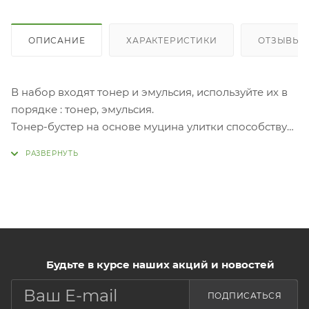
ОПИСАНИЕ
ХАРАКТЕРИСТИКИ
ОТЗЫВЫ (1
В набор входят тонер и эмульсия, используйте их в
порядке : тонер, эмульсия.
Тонер-бустер на основе муцина улитки способствует
регенерации кожных покровов, интенсивно
оздоравливает и придает коже сияние,
эластичность и упругость. Улиточный муцин так же
стимулирует выработку коллагена, при регулярном
использовании морщины становятся
менее глубокими, а цвет лица более здоровым.
Увеличивается микроциркуляция крови,
Будьте в курсе наших акций и новостей
повышается иммунитет клеток, тонер помогает
задержать влагу внутри. Исчезают застойные
ПОДПИСАТЬСЯ
пигментные пятна.