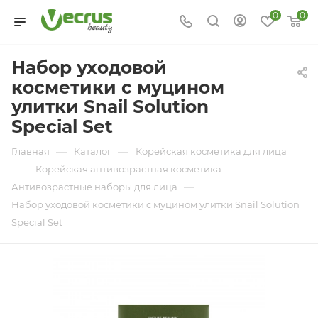
0
0
Набор уходовой
косметики с муцином
улитки Snail Solution
Special Set
—
—
Главная
Каталог
Корейская косметика для лица
—
—
Корейская антивозрастная косметика
—
Антивозрастные наборы для лица
Набор уходовой косметики с муцином улитки Snail Solution
Special Set