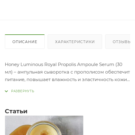
ОПИСАНИЕ
ХАРАКТЕРИСТИКИ
ОТЗЫВЫ
Honey Luminous Royal Propolis Ampoule Serum (30
мл) – ампульная сыворотка с прополисом обеспечит
питание, повышает влажность и эластичность кожи,
осветляет и выравнивает тон, сохраняет кожу
влажной и насыщенной питательными веществами
в течение дня. Легкая текстура не оставляет
липкости и быстро впитывается.
Статьи
Основные ингредиенты:
Экстракт зеленого прополиса обладает еще
большим, по сравнению с обычным прополисом,