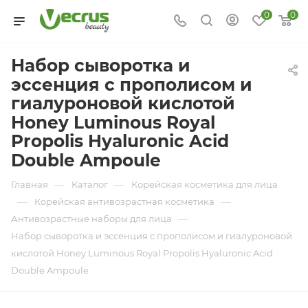
0
0
Набор сыворотка и
эссенция с прополисом и
гиалуроновой кислотой
Honey Luminous Royal
Propolis Hyaluronic Acid
Double Ampoule
—
—
Главная
Каталог
Корейская косметика для лица
—
—
Корейская антивозрастная косметика
—
Антивозрастные наборы для лица
Набор сыворотка и эссенция с прополисом и гиалуроновой
кислотой Honey Luminous Royal Propolis Hyaluronic Acid
Double Ampoule