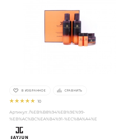
В ИЗБРАННОЕ
СРАВНИТЬ
10
Артикул:
/%EB%B8%94%EB%9E%99-
%EB%AC%BC%EA%B4%91-%EC%8A%A4%E