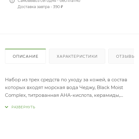
Самовывоз сегодня - бесплатно
Доставка завтра - 390 ₽
ОПИСАНИЕ
ХАРАКТЕРИСТИКИ
ОТЗЫВЫ (1
Набор из трех средств по уходу за кожей, в состав
которых входят морская вода Чеджу, Black Moist
Complex, титрованная AHA-кислота, керамиды,
бетаин и т.д. В набор
входят: 
Тонер для
ли
-Эмульсия для