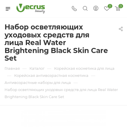
0
0
Набор осветляющих
уходовых средств для
лица Real Water
Brightening Black Skin Care
Set
—
—
Главная
Каталог
Корейская косметика для лица
—
—
Корейская антивозрастная косметика
—
Антивозрастные наборы для лица
Набор осветляющих уходовых средств для лица Real Water
Brightening Black Skin Care Set