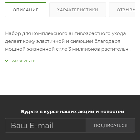
ОПИСАНИЕ
ХАРАКТЕРИСТИКИ
ОТЗЫВЫ
Набор для комплексного антивозрастного ухода
делает кожу эластичной и сияющей благодаря
мощной жизненной силе 3 миллионов растительных
клеток нарцисса. Средства делают кожу гладкой,
шелковистой, разглаживают морщины, повышают
упругость, выравнивают тон лица. В набор входят:
сыворотка, крем + миниатюры тонера, эмульсии,
ампулы, крема для кожи вокруг
глаз. Применен
Нанести необходимое количество средства на
очищенную, тонизированную кожу.
Будьте в курсе наших акций и новостей
ПОДПИСАТЬСЯ