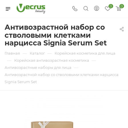
0
0
Антивозрастной набор со
стволовыми клетками
нарцисса Signia Serum Set
—
—
Главная
Каталог
Корейская косметика для лица
—
—
Корейская антивозрастная косметика
—
Антивозрастные наборы для лица
Антивозрастной набор со стволовыми клетками нарцисса
Signia Serum Set