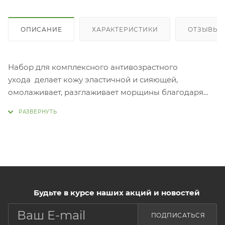
ОПИСАНИЕ
ХАРАКТЕРИСТИКИ
ОТЗЫВЫ
Набор для комплексного антивозрастного
ухода делает кожу эластичной и сияющей,
омолаживает, разглаживает морщины благодаря
мощной жизненной силе 3 миллионов растительных
клеток нарцисса. В набор входят: крем, тонер,
эмульсия, крем для кожи вокруг
глаз, сыво
Нанести необходимое количество тонера на кожу
лица сразу после умывания, затем нанести
эмульсию, сыворотку, крем для кожи вокруг глаз.
Будьте в курсе наших акций и новостей
Крем для лица использовать в качестве
завершающего этапа ухода.
ПОДПИСАТЬСЯ