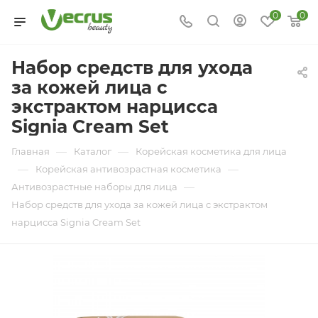
0
0
Набор средств для ухода
за кожей лица с
экстрактом нарцисса
Signia Cream Set
—
—
Главная
Каталог
Корейская косметика для лица
—
—
Корейская антивозрастная косметика
—
Антивозрастные наборы для лица
Набор средств для ухода за кожей лица с экстрактом
нарцисса Signia Cream Set