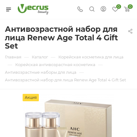
0
0
Антивозрастной набор для
лица Renew Age Total 4 Gift
Set
—
—
Главная
Каталог
Корейская косметика для лица
—
—
Корейская антивозрастная косметика
—
Антивозрастные наборы для лица
Антивозрастной набор для лица Renew Age Total 4 Gift Set
Акция