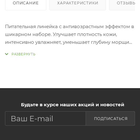
ОПИСАНИЕ
ХАРАКТЕРИСТИКИ
ОТЗЫВЫ (1
Питательная линейка с антивозрастным эффектом в
шикарном наборе. Улучшает плотность кожи,
интенсивно увлажняет, уменьшает глубину морщин ,
подтягивает контур лица, повышает эластичность и
придает здоровое сияние.
AHC Renew-Age Toner - 1шт (130мл)
AHC Renew-Age Emulsion - 1шт (130мл)
AHC Renew-Age Cream - 1 шт (50мл)
AHC Renew-Age Ampoule - 1шт (30 мл)
AHC Renew -Age Eye Cream - 1шт (20мл)
Будьте в курсе наших акций и новостей
ПОДПИСАТЬСЯ