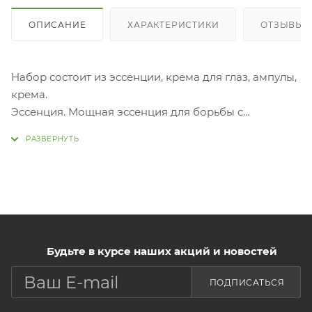
ОПИСАНИЕ
ХАРАКТЕРИСТИКИ
ОТЗЫВЫ
Набор состоит из эссенции, крема для глаз, ампулы,
крема.
Эссенция. Мощная эссенция для борьбы с
признаками преждевременного старения, такими
как дряблая кожа и обезвоживание. Богатый
экстрактами коллагена, что обеспечивает
эластичность кожи, также активными
ингредиентами для выравнивания текстуры кожи.
Гиалуроновая кислота в составе формулы увлажняет
кожу и удерживает
Будьте в курсе наших акций и новостей
влагу. Крем
для глаз для сглаживания кожи и придания ей
ПОДПИСАТЬСЯ
ровного оттенка. Содержит гидролизованный
коллаген, что улучшает эластичность кожи. Также