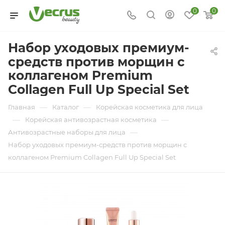
0
0
Набор уходовых премиум-
средств против морщин с
коллагеном Premium
Collagen Full Up Special Set
—
—
Главная
Каталог
Корейская косметика для лица
—
—
Корейская антивозрастная косметика
—
Антивозрастные наборы для лица
Набор уходовых премиум-средств против морщин с
коллагеном Premium Collagen Full Up Special Set