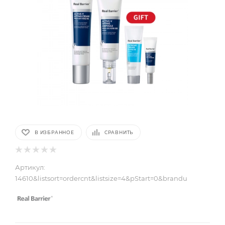
В ИЗБРАННОЕ
СРАВНИТЬ
Артикул:
14610&listsort=ordercnt&listsize=4&pStart=0&brandu