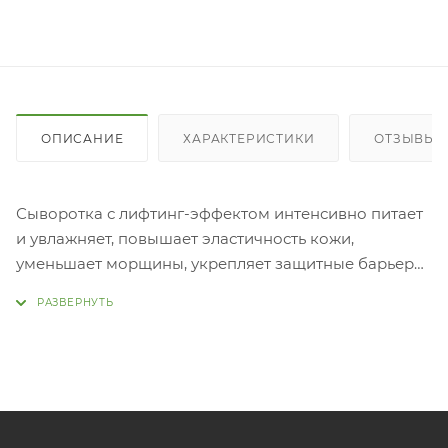
ОПИСАНИЕ
ХАРАКТЕРИСТИКИ
ОТЗЫВЫ
Сыворотка с лифтинг-эффектом интенсивно питает
и увлажняет, повышает эластичность кожи,
уменьшает морщины, укрепляет защитные барьеры,
восстанавливает повреждения, дарит коже свежесть
и здоровый вид, оказывает омолаживающее
действие. Компоненты Dualguard-7, Dualguard-9
оказывают лифтинг-эффект. Идебенон борется с
признаками старения кожи, поддерживает
эластичность, выравнивает структуру. Ниацинамид
осветляет, выравнивает тон, стимулирует синтез