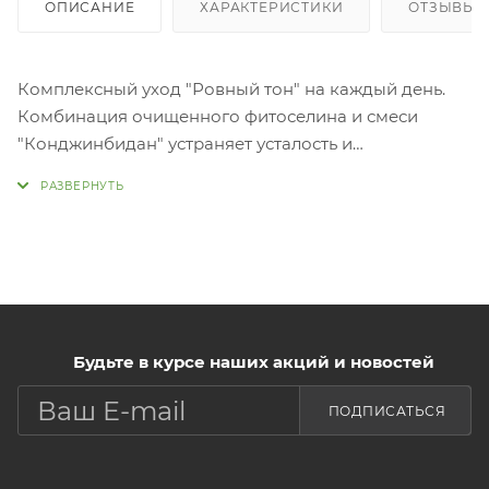
ОПИСАНИЕ
ХАРАКТЕРИСТИКИ
ОТЗЫВЫ
Комплексный уход "Ровный тон" на каждый день.
Комбинация очищенного фитоселина и смеси
"Конджинбидан" устраняет усталость и
восстанавливает здоровый цвет лица. Кожа
становится чистой и безупречной, без темных пятен.
В состав осветляющей и выравнивающей линии
входят 7 натуральных ароматов и 8 осветляющих
ингредиентов: экстракт атрактилодеса, экстракт
белой орхидеи, экстракт пиона, экстракт белого
женьшеня, экстракт якорца стелющегося, экстракт
пории кокосовидной, экстракт белого огурца. Крем
Будьте в курсе наших акций и новостей
не только выравнивает тон кожи, высветляя темные
ПОДПИСАТЬСЯ
пятна и круги под глазами, успокаивает
чувствительную кожу. Рекомендуется для
проблемной жирной кожи.