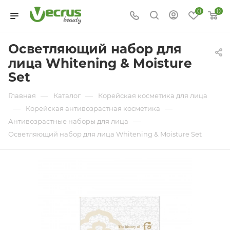
0
0
Осветляющий набор для
лица Whitening & Moisture
Set
—
—
Главная
Каталог
Корейская косметика для лица
—
—
Корейская антивозрастная косметика
—
Антивозрастные наборы для лица
Осветляющий набор для лица Whitening & Moisture Set