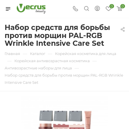
0
0
Набор средств для борьбы
против морщин PAL-RGB
Wrinkle Intensive Care Set
—
—
Главная
Каталог
Корейская косметика для лица
—
—
Корейская антивозрастная косметика
—
Антивозрастные наборы для лица
Набор средств для борьбы против морщин PAL-RGB Wrinkle
Intensive Care Set