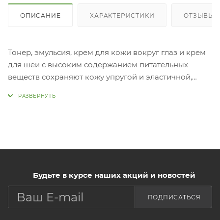
ОПИСАНИЕ
ХАРАКТЕРИСТИКИ
ОТЗЫВЫ
Тонер, эмульсия, крем для кожи вокруг глаз и крем
для шеи с высоким содержанием питательных
веществ сохраняют кожу упругой и эластичной,
разглаживают морщины, оказывают лифтинг-
эффект. Содержат запатентованный ингредиент
PAL-RGD (пальмитиновая кислота, трипептид-7) для
улучшения состояния кожи. Компонент SYN-AKE,
экстракт плодов авокадо, сливы, экстракт корня
маки, пептиды помогают повысить эластичность
кожи, уменьшают морщины, подтягивают,
оказывают омолаживающее
Будьте в курсе наших акций и новостей
действие
ПОДПИСАТЬСЯ
Применение: Нанести необходимое количество
тонера на чистую кожу, затем использовать