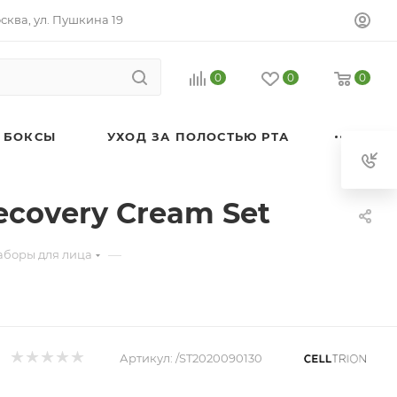
осква, ул. Пушкина 19
0
0
0
 БОКСЫ
УХОД ЗА ПОЛОСТЬЮ РТА
ecovery Cream Set
—
аборы для лица
Артикул:
/ST2020090130