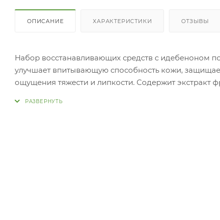
ОПИСАНИЕ
ХАРАКТЕРИСТИКИ
ОТЗЫВЫ
Набор восстанавливающих средств с идебеноном по
улучшает впитывающую способность кожи, защищает
ощущения тяжести и липкости. Содержит экстракт фр
лактобациллы для защиты кожи и увлажнения. Золото
улучшает общее
состояние.
Нанести необходимое количество ампулы на очищен