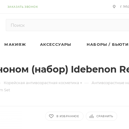
г. М
ЗАКАЗАТЬ ЗВОНОК
МАКИЯЖ
АКСЕССУАРЫ
НАБОРЫ / БЬЮТИ
оном (набор) Idebenon R
—
—
Корейская антивозрастная косметика
Антивозрастные н
m Set
В ИЗБРАННОЕ
СРАВНИТЬ