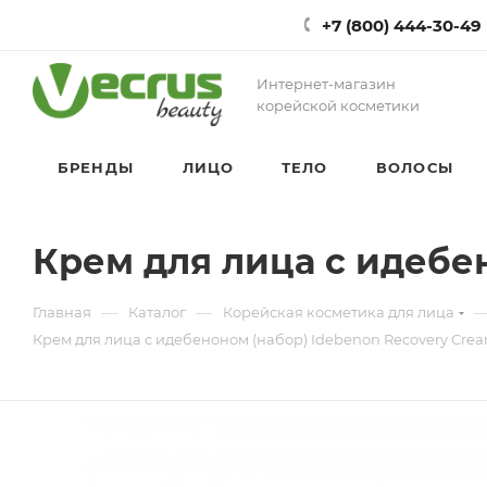
+7 (800) 444-30-49
Интернет-магазин
корейской косметики
БРЕНДЫ
ЛИЦО
ТЕЛО
ВОЛОСЫ
Крем для лица с идебен
—
—
Главная
Каталог
Корейская косметика для лица
Крем для лица с идебеноном (набор) Idebenon Recovery Crea