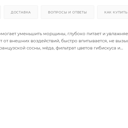
ДОСТАВКА
ВОПРОСЫ И ОТВЕТЫ
КАК КУПИТЬ
могает уменьшить морщины, глубоко питает и увлажняе
 от внешних воздействий, быстро впитывается, не вызы
анцузской сосны, мёда, фильтрат цветов гибискуса и
 в составе дарит коже энергию и яркость, придает силу
 Применение
ную, тонизированную кожу, затем использовать крем.