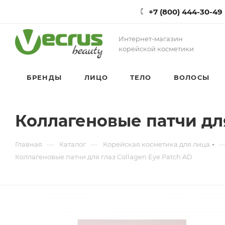
+7 (800) 444-30-49
Интернет-магазин
корейской косметики
БРЕНДЫ
ЛИЦО
ТЕЛО
ВОЛОСЫ
Коллагеновые патчи для
—
—
Главная
Каталог
Корейская косметика для лица
Коллагеновые патчи для глаз Collagen Eye Patch AD