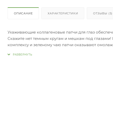
ОПИСАНИЕ
ХАРАКТЕРИСТИКИ
ОТЗЫВЫ (5)
Ухаживающие коллагеновые патчи для глаз обеспечи
Скажите нет темным кругам и мешкам под глазами!
комплексу и зеленому чаю патчи оказывают омола
возрастных изменений. Патчи имеют лифтинг-эффек
кожи.
Способ применения: Патчи приложить к области ниж
мин.