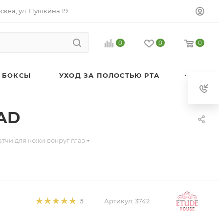
осква, ул. Пушкина 19
0
0
0
 БОКСЫ
УХОД ЗА ПОЛОСТЬЮ РТА
 AD
—
тчи для кожи вокруг глаз
Артикул:
3742
5