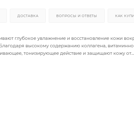
ДОСТАВКА
ВОПРОСЫ И ОТВЕТЫ
КАК КУП
вают глубокое увлажнение и восстановление кожи вокру
 Благодаря высокому содержанию коллагена, витаминн
живающее, тонизирующее действие и защищают кожу от
т, который способствуют подтяжке и преображению рел
него века, аккуратными движениями прижать и удалить 