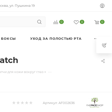
осква, ул. Пушкина 19
0
0
0
 БОКСЫ
УХОД ЗА ПОЛОСТЬЮ РТА
Patch
—
тчи для кожи вокруг глаз
Артикул:
AF002636