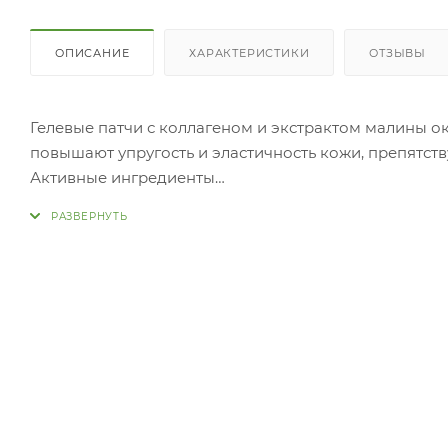
ОПИСАНИЕ
ХАРАКТЕРИСТИКИ
ОТЗЫВЫ
Гелевые патчи с коллагеном и экстрактом малины 
повышают упругость и эластичность кожи, препятс
Активные ингредиенты
Коллаген омолаживает и нормализует клеточную дея
препятствует обезвоживанию, удерживая влагу в кле
морщины, улучшая рельеф кожи.
Экстракт малины придает коже эластичность, выравн
и оказывает антиоксидантное действие.
Способ применения
Приложите патчи на очищенную кожу под глазами. С
подушечками пальцев.