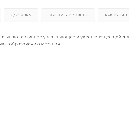
ДОСТАВКА
ВОПРОСЫ И ОТВЕТЫ
КАК КУПИТЬ
оказывают активное увлажняющее и укрепляющее действ
твуют образованию морщин.
тельность, стимулирует выработку собственного коллаг
тках и предупреждая увядание, смягчает, разглаживает
ивает тон, стимулирует обмен веществ, укрепляет стенк
нимите патчи через 30-40 минут и сделайте легкий мас