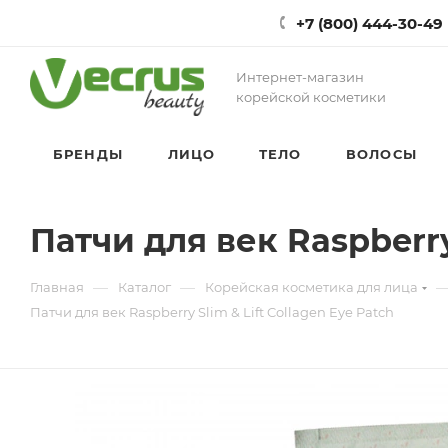
+7 (800) 444-30-49
Интернет-магазин
корейской косметики
БРЕНДЫ
ЛИЦО
ТЕЛО
ВОЛОСЫ
Патчи для век Raspberry 
—
—
Главная
Каталог
Корейская косметика для лица
Патчи для век Raspberry Slim & Lift Collagen Eye Patch