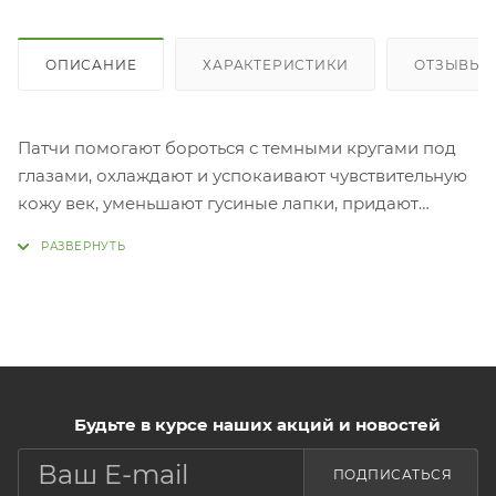
ОПИСАНИЕ
ХАРАКТЕРИСТИКИ
ОТЗЫВЫ
Патчи помогают бороться с темными кругами под
глазами, охлаждают и успокаивают чувствительную
кожу век, уменьшают гусиные лапки, придают
взгляду свежий отдохнувший вид. Гидролизованный
коллаген способствует разглаживанию мелких
морщин, запускает процессы регенерации и
улучшает клеточный обмен. Экстракты орхидеи,
лимона и картофеля улучшают текстуру и цвет кожи,
оказывают выраженный осветляющий эффект
темных кругов под
Будьте в курсе наших акций и новостей
глазами.
Применение: Д
ПОДПИСАТЬСЯ
патчи из упаковки, приложите к чистой сухой коже