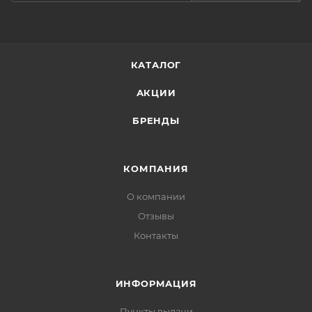
век, расправьте до плотного прилегания. Через 20-
30 минут патчи снимите и распределите остатки
эссенции по коже до полного впитывания.
КАТАЛОГ
АКЦИИ
БРЕНДЫ
КОМПАНИЯ
О компании
Отзывы
Контакты
ИНФОРМАЦИЯ
Пункты выдачи