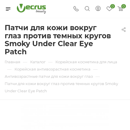
0
0
Патчи для кожи вокруг
глаз против темных кругов
Smoky Under Clear Eye
Patch
—
—
Главная
Каталог
Корейская косметика для лица
—
—
Корейская антивозрастная косметика
—
Антивозрастные патчи для кожи вокруг глаз
Патчи для кожи вокруг глаз против темных кругов Smoky
Under Clear Eye Patch