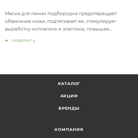
Маска для линии подбородка предотвращает
обвисание кожи, подтягивает ее, стимулирует
выработку коллагена и эластина, повышая
упругость кожи, питает ее, насыщает витаминами и
минералами.
Применение:
Нанесите тканевую основу на лицо так, чтобы губы
оказались в прорези и маска захватывала
подбородок, закрепите за ушами и оставьте на 10-20
минут. Не смывайте.
КАТАЛОГ
АКЦИИ
БРЕНДЫ
КОМПАНИЯ