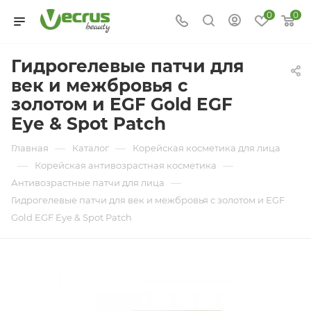
0
0
Гидрогелевые патчи для
век и межбровья с
золотом и EGF Gold EGF
Eye & Spot Patch
—
—
Главная
Каталог
Корейская косметика для лица
—
—
Корейская антивозрастная косметика
—
Антивозрастные патчи для лица
Гидрогелевые патчи для век и межбровья с золотом и EGF
Gold EGF Eye & Spot Patch