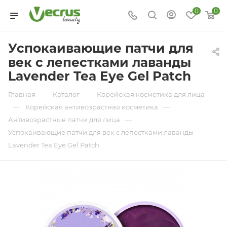
0
0
Успокаивающие патчи для
век с лепестками лаванды
Lavender Tea Eye Gel Patch
—
—
Главная
Каталог
Корейская косметика для лица
—
—
Корейская антивозрастная косметика
—
Антивозрастные патчи для лица
Успокаивающие патчи для век с лепестками лаванды
Lavender Tea Eye Gel Patch