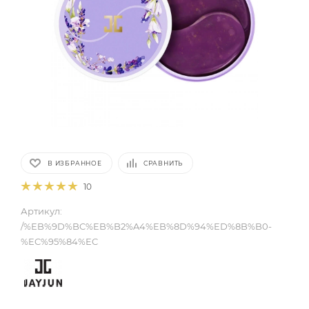
В ИЗБРАННОЕ
СРАВНИТЬ
10
Артикул:
/%EB%9D%BC%EB%B2%A4%EB%8D%94%ED%8B%B0-
%EC%95%84%EC