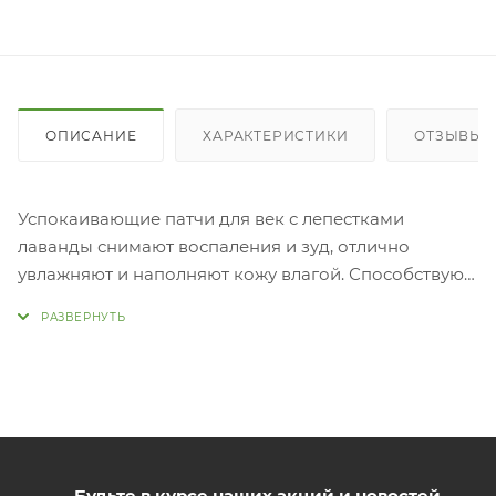
ОПИСАНИЕ
ХАРАКТЕРИСТИКИ
ОТЗЫВЫ (1
Успокаивающие патчи для век с лепестками
лаванды снимают воспаления и зуд, отлично
увлажняют и наполняют кожу влагой. Способствуют
избавлению от отёков и уменьшают выраженность
тёмных кругов.
Патчи можно использовать в качестве локальной
маски местного применения, а масло и экстракт
лаванды обладают ярко выраженным
антисептическим действием, успокаивают и
помогают в борьбе с раздражениями. Помогает
устранить зуд и ускоряет заживление воспалений.
Будьте в курсе наших акций и новостей