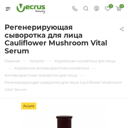
0
0
Регенерирующая
сыворотка для лица
Cauliflower Mushroom Vital
Serum
—
—
Главная
Каталог
Корейская косметика для лица
—
—
Корейская антивозрастная косметика
—
Антивозрастные сыворотки для лица
Регенерирующая сыворотка для лица Cauliflower Mushroom
Vital Serum
Акция