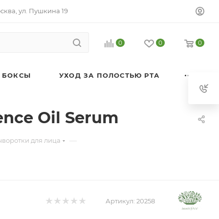
осква, ул. Пушкина 19
0
0
0
 БОКСЫ
УХОД ЗА ПОЛОСТЬЮ РТА
nce Oil Serum
—
ыворотки для лица
Артикул:
20258