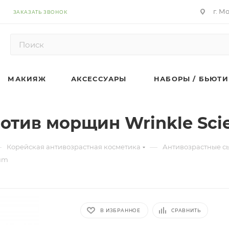
г. М
ЗАКАЗАТЬ ЗВОНОК
МАКИЯЖ
АКСЕССУАРЫ
НАБОРЫ / БЬЮТИ
отив морщин Wrinkle Scie
—
—
Корейская антивозрастная косметика
Антивозрастные с
rum
В ИЗБРАННОЕ
СРАВНИТЬ