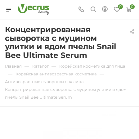
0
0
Концентрированная
сыворотка с муцином
улитки и ядом пчелы Snail
Bee Ultimate Serum
—
—
Главная
Каталог
Корейская косметика для лица
—
—
Корейская антивозрастная косметика
—
Антивозрастные сыворотки для лица
Концентрированная сыворотка с муцином улитки и ядом
пчелы Snail Bee Ultimate Serum