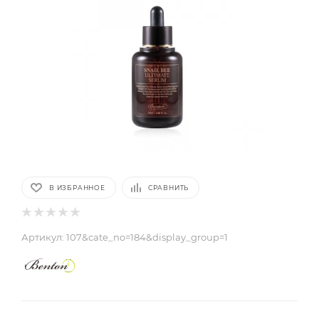
В ИЗБРАННОЕ
СРАВНИТЬ
Артикул:
107&cate_no=184&display_group=1