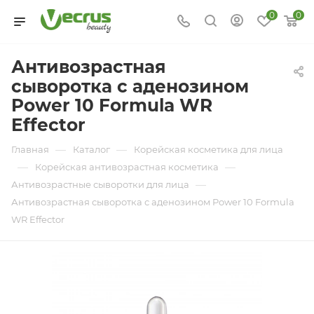
0
0
Антивозрастная
сыворотка с аденозином
Power 10 Formula WR
Effector
—
—
Главная
Каталог
Корейская косметика для лица
—
—
Корейская антивозрастная косметика
—
Антивозрастные сыворотки для лица
Антивозрастная сыворотка с аденозином Power 10 Formula
WR Effector