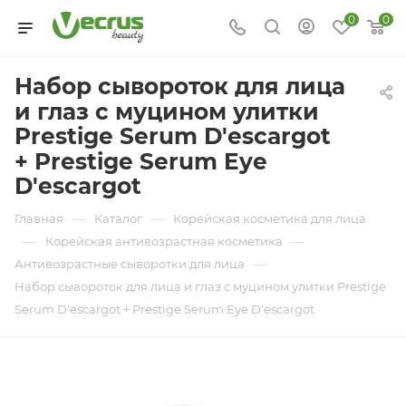
0
0
Набор сывороток для лица
и глаз с муцином улитки
Prestige Serum D'escargot
+ Prestige Serum Eye
D'escargot
—
—
Главная
Каталог
Корейская косметика для лица
—
—
Корейская антивозрастная косметика
—
Антивозрастные сыворотки для лица
Набор сывороток для лица и глаз с муцином улитки Prestige
Serum D'escargot + Prestige Serum Eye D'escargot