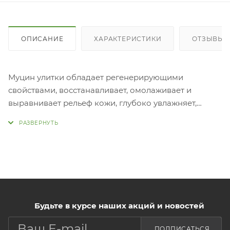
ОПИСАНИЕ
ХАРАКТЕРИСТИКИ
ОТЗЫВЫ
Муцин улитки обладает регенерирующими
свойствами, восстанавливает, омолаживает и
выравнивает рельеф кожи, глубоко увлажняет,
восстанавливает водный баланс. Экстракт
женьшеня содержит ударную дозу активных
веществ - сапонины, витамин С, витамины группы В,
холин, пектиновые и смолистые вещества, соли
фосфора и др. Он стимулирует процессы деления
клеток, положительно влияет на синтез коллагена,
питает, витаминизирует, тонизирует и
Будьте в курсе наших акций и новостей
увлажняет. Еще один мощный антивозрастной
компонент - аденозин, он стимулирует выработку
ПОДПИСАТЬСЯ