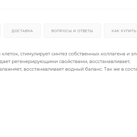
ДОСТАВКА
ВОПРОСЫ И ОТВЕТЫ
КАК КУПИТЬ
клеток, стимулирует синтез собственных коллагена и эл
дает регенерирующими свойствами, восстанавливает,
лажняет, восстанавливает водный баланс. Так же в сост
яет процесс регенерации, заживляет и восстанавливает
ластичной, продлевает ее молодость.
е, избегая участки кожи вокруг глаз.