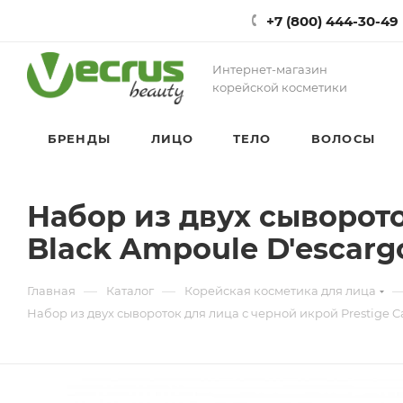
+7 (800) 444-30-49
Интернет-магазин
корейской косметики
БРЕНДЫ
ЛИЦО
ТЕЛО
ВОЛОСЫ
Набор из двух сыворото
Black Ampoule D'escarg
—
—
Главная
Каталог
Корейская косметика для лица
Набор из двух сывороток для лица с черной икрой Prestige C