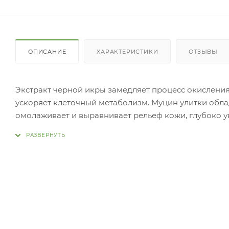
ОПИСАНИЕ
ХАРАКТЕРИСТИКИ
ОТЗЫВЫ
Экстракт черной икры замедляет процесс окисления 
ускоряет клеточный метаболизм. Муцин улитки обла
омолаживает и выравнивает рельеф кожи, глубоко ув
сыворотки входит коллоидное золото, которое ускор
придавая гладкость. Средство делает кожу мягкой, э
Применение:
Нанесите 2-3 капли на кожу и аккуратно распределит