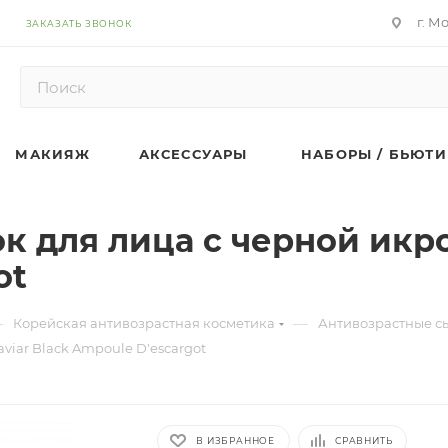
г. М
ЗАКАЗАТЬ ЗВОНОК
МАКИЯЖ
АКСЕССУАРЫ
НАБОРЫ / БЬЮТИ
к для лица с черной икро
ot
—
—
Корейская антивозрастная косметика
Антивозрастные с
aviar Black Ampoule D'escargot
В ИЗБРАННОЕ
СРАВНИТЬ