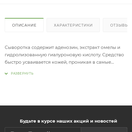
ОПИСАНИЕ
ХАРАКТЕРИСТИКИ
ОТЗЫВЫ
Сыворотка содержит аденозин, экстракт омелы и
гидролизованную гиалуроновую кислоту. Средство
быстро усваивается кожей, проникая в самые
глубокие слои, насыщая витаминами и минералами.
Аденозин является очень мощным антивозрастным
компонентом, он стимулирует выработку коллагена
и эластина в клетках кожи, уменьшает глубину
морщин, замедляет процесс старения, снимает
раздражения и воспаления. Молекулы
гиалуроновой кислоты глубоко увлажняют,
Будьте в курсе наших акций и новостей
обладают противовоспалительными свойствами,
блокируют деятельность болезнетворных бактерий.