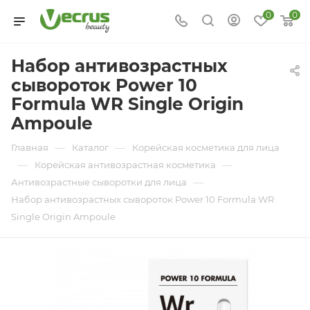
0
0
Набор антивозрастных
сывороток Power 10
Formula WR Single Origin
Ampoule
—
—
Главная
Каталог
Корейская косметика для лица
—
—
Корейская антивозрастная косметика
—
Антивозрастные сыворотки для лица
Набор антивозрастных сывороток Power 10 Formula WR
Single Origin Ampoule