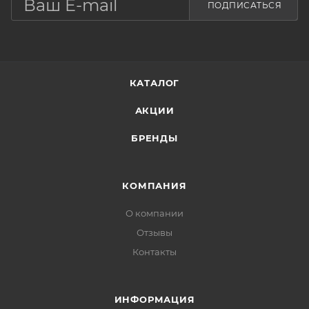
ПОДПИСАТЬСЯ
Применение:
Нанесите 2-3 капли на кожу и аккуратно
распределите, избегая участки кожи вокруг глаз.
КАТАЛОГ
АКЦИИ
БРЕНДЫ
КОМПАНИЯ
О компании
Отзывы
Контакты
ИНФОРМАЦИЯ