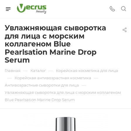
Увлажняющая сыворотка
для лица с морским
коллагеном Blue
Pearlsation Marine Drop
Serum
—
—
Главная
Каталог
Корейская косметика для лица
—
—
Корейская антивозрастная косметика
—
Антивозрастные сыворотки для лица
Увлажняющая сыворотка для лица с морским коллагеном
Blue Pearlsation Marine Drop Serum