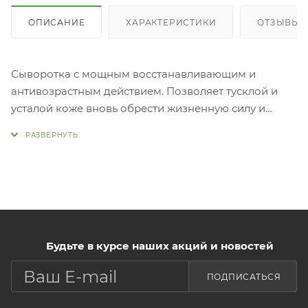
ОПИСАНИЕ
ХАРАКТЕРИСТИКИ
ОТЗЫВЫ (
Сыворотка с мощным восстанавливающим и
антивозрастным действием. Позволяет тусклой и
усталой коже вновь обрести жизненную силу и
сияние. Необходима для кожи, склонной к
появлению различных высыпаний, а также после
различных стрессовых воздействий на кожу (УФ-
излучение, пилинги и т.д.). Сыворотка создана на
основе бифидобактерий, которые в настоящее
время являются одним из самых перспективных
компонентов для оздоровления и омолаживания
кожи. Способность бифида стимулировать синтез
Будьте в курсе наших акций и новостей
коллагена приводит к укреплению кожи,
ПОДПИСАТЬСЯ
повышению эластичности и разглаживанию
морщин. Сыворотка с бифида способствует