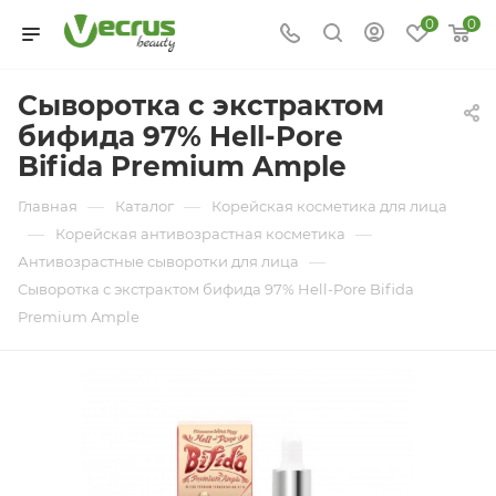
0
0
Сыворотка с экстрактом
бифида 97% Hell-Pore
Bifida Premium Ample
—
—
Главная
Каталог
Корейская косметика для лица
—
—
Корейская антивозрастная косметика
—
Антивозрастные сыворотки для лица
Сыворотка с экстрактом бифида 97% Hell-Pore Bifida
Premium Ample