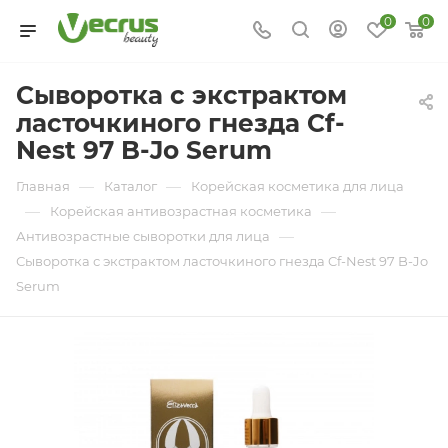
0
0
Сыворотка с экстрактом
ласточкиного гнезда Cf-
Nest 97 B-Jo Serum
—
—
Главная
Каталог
Корейская косметика для лица
—
—
Корейская антивозрастная косметика
—
Антивозрастные сыворотки для лица
Сыворотка с экстрактом ласточкиного гнезда Cf-Nest 97 B-Jo
Serum