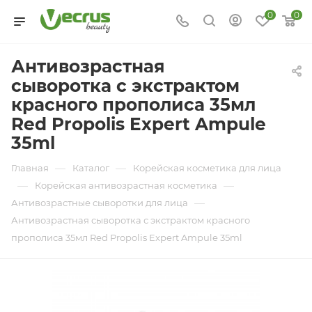
0
0
Антивозрастная
сыворотка с экстрактом
красного прополиса 35мл
Red Propolis Expert Ampule
35ml
—
—
Главная
Каталог
Корейская косметика для лица
—
—
Корейская антивозрастная косметика
—
Антивозрастные сыворотки для лица
Антивозрастная сыворотка с экстрактом красного
прополиса 35мл Red Propolis Expert Ampule 35ml