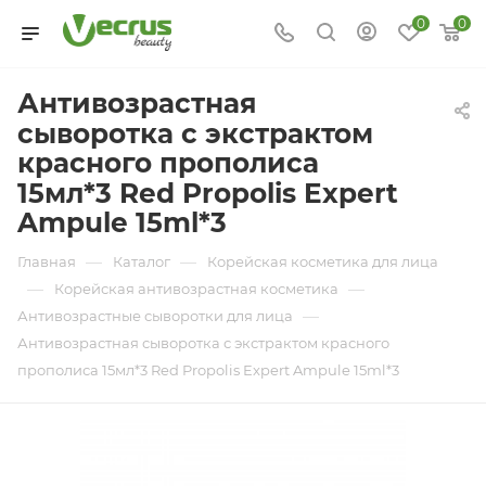
0
0
Антивозрастная
сыворотка с экстрактом
красного прополиса
15мл*3 Red Propolis Expert
Ampule 15ml*3
—
—
Главная
Каталог
Корейская косметика для лица
—
—
Корейская антивозрастная косметика
—
Антивозрастные сыворотки для лица
Антивозрастная сыворотка с экстрактом красного
прополиса 15мл*3 Red Propolis Expert Ampule 15ml*3