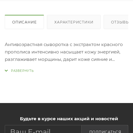
ОПИСАНИЕ
ХАРАКТЕРИСТИКИ
ОТЗЫВЫ
Антивозрастная сыворотка с экстрактом красного
прополиса интенсивно насыщает кожу энергией,
разглаживает морщины, дарит коже сияние и
гладкость, отбеливает, борется с признаками
старения. 7 типов Витамина B в составе улучшают
общее состояние кожи, выравнивают тон, придают
здоровый вид, осветляют. Глутатион и ниацинамид
способствуют улучшению цвета лица, уменьшают
пигментацию, стимулируют клеточное обновление.
Экстракт красного прополиса в составе глубоко
питает и увлажняет кожу. Не оставляет ощущения
Будьте в курсе наших акций и новостей
липкости. Применение: Нанести
ПОДПИСАТЬСЯ