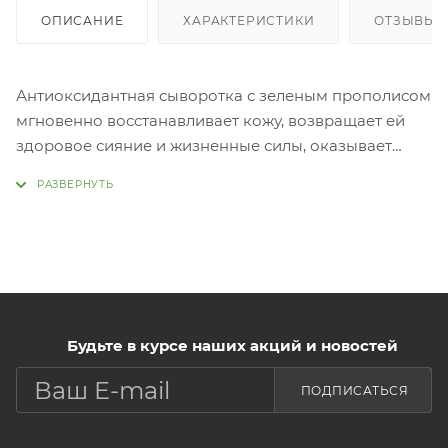
ОПИСАНИЕ
ХАРАКТЕРИСТИКИ
ОТЗЫВЫ
Антиоксидантная сыворотка с зеленым прополисом
мгновенно восстанавливает кожу, возвращает ей
здоровое сияние и жизненные силы, оказывает
мощный антивозрастной и лифтинг-эффект.
Прополис бразильской зелёной пчелы повышает
упругость кожи, оказывает бактерицидное,
антиоксидантное, противовоспалительное
действие, способствует заживлению и обновлению
тканей, борется с признаками старения кожи.
Гиалуроновая кислота глубоко увлажняет,
Будьте в курсе наших акций и новостей
поддерживает оптимальный гидробаланс кожи,
разглаживает. Аденозин и ниацинамид повышают
ПОДПИСАТЬСЯ
эластичность, осветляют пигментацию и прекрасно
выравнивают тон
кожи. Применение: