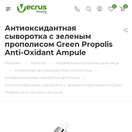
0
0
Антиоксидантная
сыворотка с зеленым
прополисом Green Propolis
Anti-Oxidant Ampule
—
—
Главная
Каталог
Корейская косметика для лица
—
—
Корейская антивозрастная косметика
—
Антивозрастные сыворотки для лица
Антиоксидантная сыворотка с зеленым прополисом Green
Propolis Anti-Oxidant Ampule