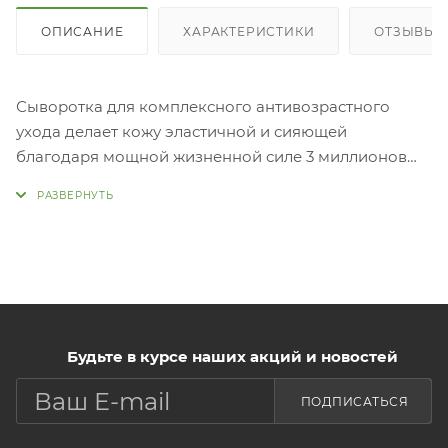
ОПИСАНИЕ
ХАРАКТЕРИСТИКИ
ОТЗЫВЫ (1
Сыворотка для комплексного антивозрастного
ухода делает кожу эластичной и сияющей
благодаря мощной жизненной силе 3 миллионов
растительных клеток нарцисса. Сыворотка делает
кожу гладкой, шелковистой, разглаживает,
повышает упругость, выравнивает тон лица.
Применение: Нанести необходимое количество
средства на очищенную, тонизированную кожу.
Будьте в курсе наших акций и новостей
ПОДПИСАТЬСЯ