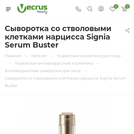
0
0
Сыворотка со стволовыми
клетками нарцисса Signia
Serum Buster
—
—
Главная
Каталог
Корейская косметика для лица
—
—
Корейская антивозрастная косметика
—
Антивозрастные сыворотки для лица
Сыворотка со стволовыми клетками нарцисса Signia Serum
Buster