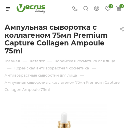
0
0
Ампульная сыворотка с
коллагеном 75мл Premium
Capture Collagen Ampoule
75ml
—
—
Главная
Каталог
Корейская косметика для лица
—
—
Корейская антивозрастная косметика
—
Антивозрастные сыворотки для лица
Ампульная сыворотка с коллагеном 75мл Premium Capture
Collagen Ampoule 75ml