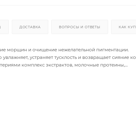
)
ДОСТАВКА
ВОПРОСЫ И ОТВЕТЫ
КАК КУ
ие морщин и очищение нежелательной пигментации.
увлажняет, устраняет тусклость и возвращает сияние ко
ериями комплекс экстрактов, молочные протеины,
ра, экстракт японского абрикоса. Кисломолочные бактери
ивающие воздействие на клетки кожи, сыворотка укр
ируют процесс роста молодых клеток, оказывают
отшелушивают отмершие клетки, укрепляют и увлажняют
пособствуя увеличения синтеза коллагена.
тивных веществ (продукты метаболизма бактерий, фракци
ченных методом биофрагментации из лизата бифидобакт