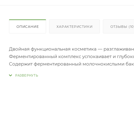
ОПИСАНИЕ
ХАРАКТЕРИСТИКИ
ОТЗЫВЫ (10
Двойная функциональная косметика — разглаживан
Ферментированный комплекс успокаивает и глубоко 
Содержит ферментированный молочнокислыми бакт
гиалуроновую кислоту, трегалозу, экстракт алоэ ве
дрожжеподобные микроорганизмы оказывает омолаж
иммунную систему кожи.
Молочные протеины обновляют эпидермис и стимул
противовоспалительное действие, осветляют кожу, 
обезвоженную кожу, избавляют от мелких морщин, с
Bifida Ferment Lysate — это смесь биологически ак
цитоплазмы и компоненты клеточной стенки), полу
Бифи