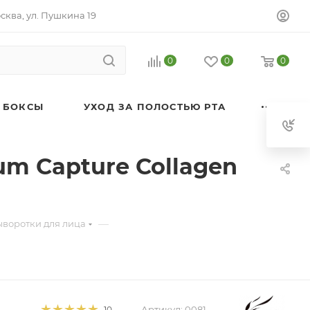
осква, ул. Пушкина 19
0
0
0
 БОКСЫ
УХОД ЗА ПОЛОСТЬЮ РТА
m Capture Collagen
—
ыворотки для лица
Артикул:
0081
10