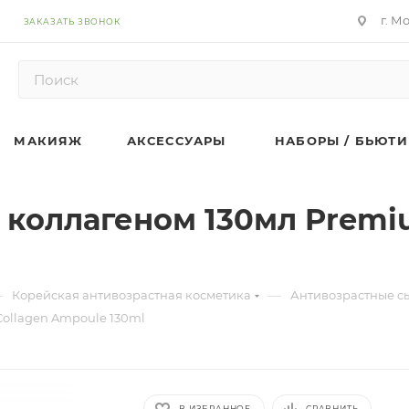
г. М
ЗАКАЗАТЬ ЗВОНОК
МАКИЯЖ
АКСЕССУАРЫ
НАБОРЫ / БЬЮТИ
 коллагеном 130мл Premiu
—
—
Корейская антивозрастная косметика
Антивозрастные с
Collagen Ampoule 130ml
В ИЗБРАННОЕ
СРАВНИТЬ