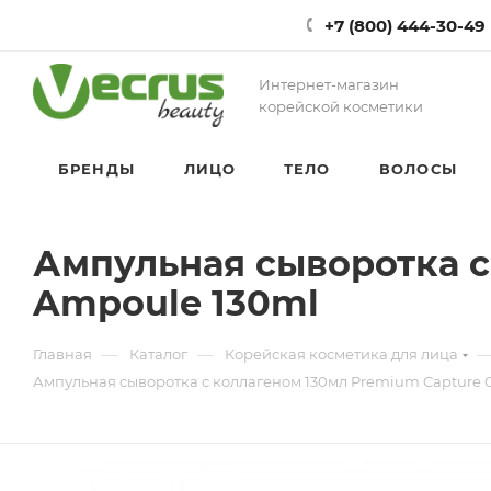
+7 (800) 444-30-49
Интернет-магазин
корейской косметики
БРЕНДЫ
ЛИЦО
ТЕЛО
ВОЛОСЫ
Ампульная сыворотка с
Ampoule 130ml
—
—
Главная
Каталог
Корейская косметика для лица
Ампульная сыворотка с коллагеном 130мл Premium Capture 