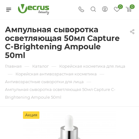
0
0
Ампульная сыворотка
осветляющая 50мл Capture
C-Brightening Ampoule
50ml
—
—
Главная
Каталог
Корейская косметика для лица
—
—
Корейская антивозрастная косметика
—
Антивозрастные сыворотки для лица
Ампульная сыворотка осветляющая 50мл Capture C-
Brightening Ampoule 50ml
Акция