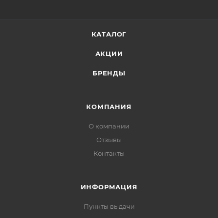
содержит парабенов, искусственных красителей,
искусственных ароматов, минерального масла.
КАТАЛОГ
АКЦИИ
БРЕНДЫ
КОМПАНИЯ
О компании
Отзывы
Контакты
ИНФОРМАЦИЯ
Пункты выдачи