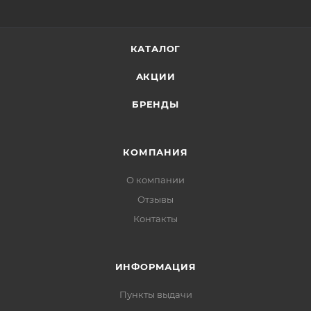
содержит парабенов, искусственных красителей,
искусственных ароматов, минерального масла.
КАТАЛОГ
АКЦИИ
БРЕНДЫ
КОМПАНИЯ
О компании
Отзывы
Контакты
ИНФОРМАЦИЯ
Пункты выдачи