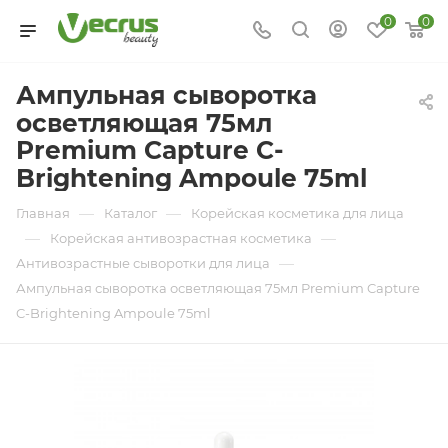
0
0
Ампульная сыворотка
осветляющая 75мл
Premium Capture C-
Brightening Ampoule 75ml
—
—
Главная
Каталог
Корейская косметика для лица
—
—
Корейская антивозрастная косметика
—
Антивозрастные сыворотки для лица
Ампульная сыворотка осветляющая 75мл Premium Capture
C-Brightening Ampoule 75ml