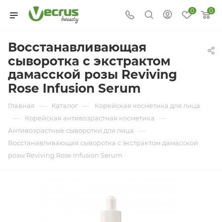
0
0
Восстанавливающая
сыворотка с экстрактом
дамасской розы Reviving
Rose Infusion Serum
—
—
Главная
Каталог
Корейская косметика для лица
—
—
Корейская антивозрастная косметика
—
Антивозрастные сыворотки для лица
Восстанавливающая сыворотка с экстрактом дамасской
розы Reviving Rose Infusion Serum