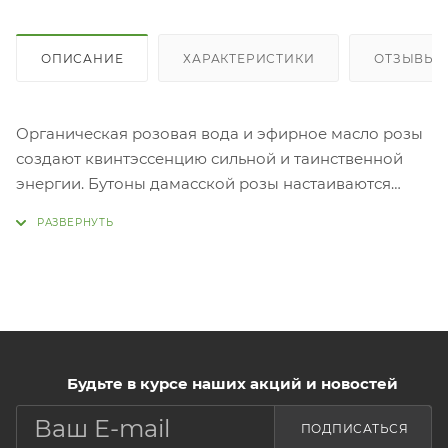
ОПИСАНИЕ
ХАРАКТЕРИСТИКИ
ОТЗЫВЫ (
Органическая розовая вода и эфирное масло розы
создают квинтэссенцию сильной и таинственной
энергии. Бутоны дамасской розы настаиваются
традиционным методом экстракции, что позволяет
сохранить не только роскошный аромат, но и все
полезные свойства цветка.
В составе сыворотки 94,9% натуральных
компонентов, из них 77,5% - органического
происхождения. Благодаря такому составу средство
подходит даже для чувствительной кожи,
Будьте в курсе наших акций и новостей
обеспечивает эффективный антивозрастной уход,
может использоваться в качестве профилактики
ПОДПИСАТЬСЯ
преждевременного увядания.