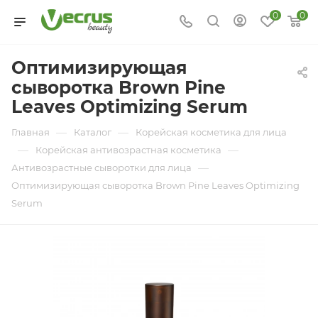
0
0
Оптимизирующая
сыворотка Brown Pine
Leaves Optimizing Serum
—
—
Главная
Каталог
Корейская косметика для лица
—
—
Корейская антивозрастная косметика
—
Антивозрастные сыворотки для лица
Оптимизирующая сыворотка Brown Pine Leaves Optimizing
Serum