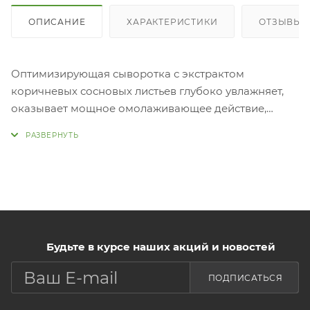
ОПИСАНИЕ
ХАРАКТЕРИСТИКИ
ОТЗЫВЫ (
Оптимизирующая сыворотка с экстрактом
коричневых сосновых листьев глубоко увлажняет,
оказывает мощное омолаживающее действие,
восстанавливает кожу, борется с признаками
старения, осветляет пигментацию, возвращает коже
яркость и упругость. Концентрированный экстракт
сосновых игл оказывает антивозрастной и
антиоксидантный эффект, выравнивает тон,
отбеливает, повышает упругость и
эласти
Нанести небольшое количество средства на
Будьте в курсе наших акций и новостей
очищенную, тонизированную кожу лица.
ПОДПИСАТЬСЯ